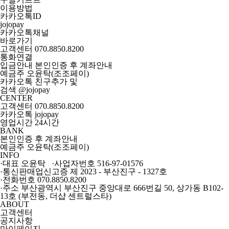
이용방법
카카오톡ID
jojopay
카카오톡채널
바로가기
고객센터
070.8850.8200
통화연결
입금안내
본인인증 후 계좌안내
예금주 오윤탁(조조페이)
카카오톡 친구추가 및
검색 @
jojopay
CENTER
고객센터 070.8850.8200
카카오톡 jojopay
영업시간 24시간
BANK
본인인증 후 계좌안내
예금주 오윤탁(조조페이)
INFO
·대표 오윤탁 ·사업자번호 516-97-01576
·통신판매업신고증 제 2023 - 부산진구 - 1327호
·전화번호 070.8850.8200
·주소 부산광역시 부산진구 중앙대로 666번길 50, 상가동 B102-
13호 (부전동, 더샵 센트럴스타)
ABOUT
고객센터
공지사항
마이페이지