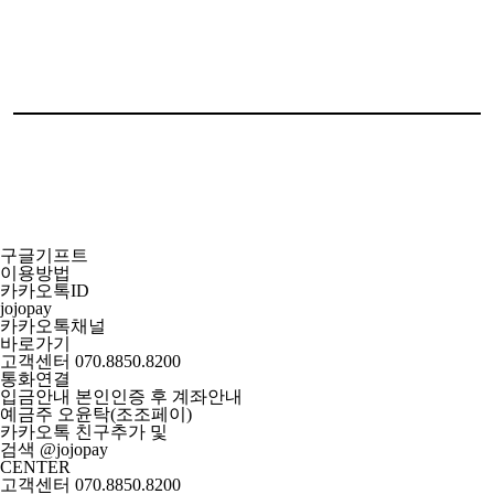
구글기프트
이용방법
카카오톡ID
jojopay
카카오톡채널
바로가기
고객센터
070.8850.8200
통화연결
입금안내
본인인증 후 계좌안내
예금주 오윤탁(조조페이)
카카오톡 친구추가 및
검색 @
jojopay
CENTER
고객센터 070.8850.8200