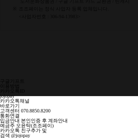
도서문화상품권 / 구글 기프트 카드 교환권 / 틴캐시
※
조조페이는 정식 사업자 등록 업체입니다.
<사업자번호 : 306-94-13983>
구글기프트
이용방법
카카오톡ID
jojopay
카카오톡채널
바로가기
고객센터
070.8850.8200
통화연결
입금안내
본인인증 후 계좌안내
예금주 오윤탁(조조페이)
카카오톡 친구추가 및
검색 @
jojopay