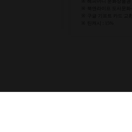
※
해피머니 문화상품권 :
※
북앤라이프 도서문화상품
※
구글 기프트 카드 교환권
※
틴캐시 : 15%