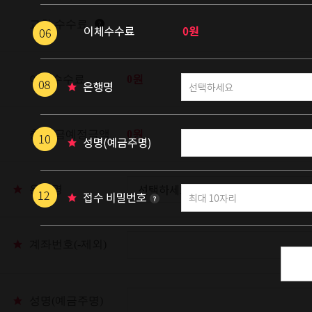
교환 수수료
-
이체수수료
0원
총 입금예정금액
0원
은행명
계좌번호(-제외)
성명(예금주명)