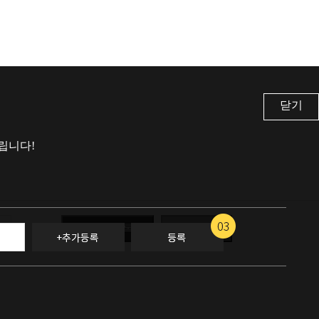
프트카드 교환권 실시간 매입률
틴캐시 실시간 매입
85
%
닫기
립니다!
+추가등록
등록