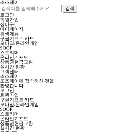
조조페이
검색
로그인
회원가입
장바구니
마이페이지
검색메뉴
구글기프트 카드
모바일/온라인게임
SOOP
스트리머
온라인기프트
상품권현금교환
실시간 현황
고객센터
조조페이
조조페이에 접속하신 것을
환영합니다.
로그인
회원가입
구글기프트 카드
모바일/온라인게임
SOOP
스트리머
온라인기프트
상품권현금교환
실시간 현황