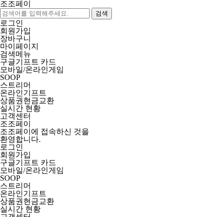
조조페이
검색
로그인
회원가입
장바구니
마이페이지
검색메뉴
구글기프트 카드
모바일/온라인게임
SOOP
스트리머
온라인기프트
상품권현금교환
실시간 현황
고객센터
조조페이
조조페이에 접속하신 것을
환영합니다.
로그인
회원가입
구글기프트 카드
모바일/온라인게임
SOOP
스트리머
온라인기프트
상품권현금교환
실시간 현황
고객센터