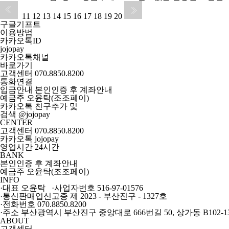
11
12
13
14
15
16
17
18
19
20
구글기프트
이용방법
카카오톡ID
jojopay
카카오톡채널
바로가기
고객센터
070.8850.8200
통화연결
입금안내
본인인증 후 계좌안내
예금주 오윤탁(조조페이)
카카오톡 친구추가 및
검색 @
jojopay
CENTER
고객센터 070.8850.8200
카카오톡 jojopay
영업시간 24시간
BANK
본인인증 후 계좌안내
예금주 오윤탁(조조페이)
INFO
·대표 오윤탁 ·사업자번호 516-97-01576
·통신판매업신고증 제 2023 - 부산진구 - 1327호
·전화번호 070.8850.8200
·주소 부산광역시 부산진구 중앙대로 666번길 50, 상가동 B102-
ABOUT
고객센터