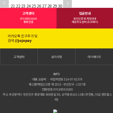
21
22
23
24
25
26
27
28
29
30
고객센터
입금안내
070.8850.8200
본인인증 후 계좌안내
통화연결
예금주 오윤탁(조조페이)
카카오톡 친구추가 및
검색 @
jojopay
고객센터
공지사항
마이페이지
INFO
·대표 오윤탁 ·사업자번호 516-97-01576
·통신판매업신고증 제 2023 - 부산진구 - 1327호
·전화번호 070.8850.8200
·주소 부산광역시 부산진구 중앙대로 666번길 50, 상가동 B102-13호 (부전동, 더샵 센트럴스
타)